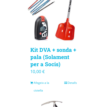
Kit DVA + sonda +
pala (Solament
per a Socis)
10,00
€
Afegeix a la
Detalls
cistella