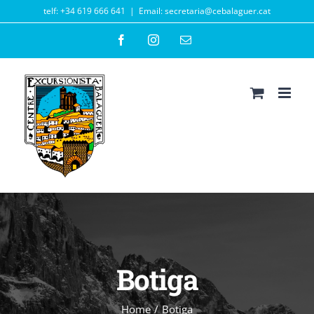
Skip
telf: +34 619 666 641
|
Email: secretaria@cebalaguer.cat
to
Facebook
Instagram
Email
content
Botiga
Home
/
Botiga