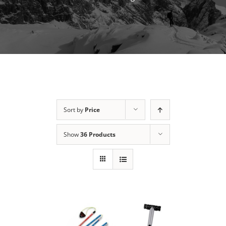
Sort by
Price
Show
36 Products