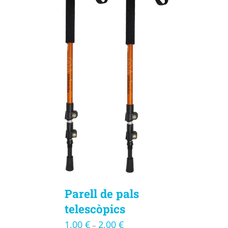
Parell de pals
telescòpics
1,00
€
2,00
€
–