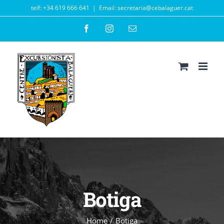
Skip
telf: +34 619 666 641
|
Email: secretaria@cebalaguer.cat
to
Facebook
Instagram
Email
content
Botiga
Home
/
Botiga