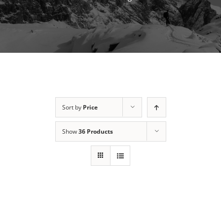
Sort by
Price
Show
36 Products