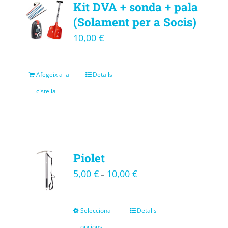
Kit DVA + sonda + pala
(Solament per a Socis)
10,00
€
Afegeix a la
Detalls
cistella
Piolet
5,00
€
10,00
€
–
Selecciona
Detalls
opcions