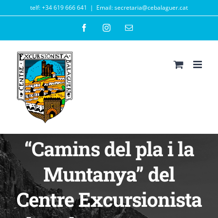
Skip
telf: +34 619 666 641
|
Email: secretaria@cebalaguer.cat
to
Facebook
Instagram
Email
content
“Camins del pla i la
Muntanya” del
Centre Excursionista