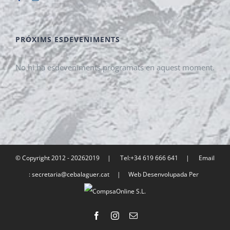
PRÓXIMS ESDEVENIMENTS
No hi ha esdeveniments programats en aquest moment.
© Copyright 2012 -
20262019 | Tel:+34 619 666 641 | Email
: secretaria@cebalaguer.cat | Web Desenvolupada Per
Facebook
Instagram
Email