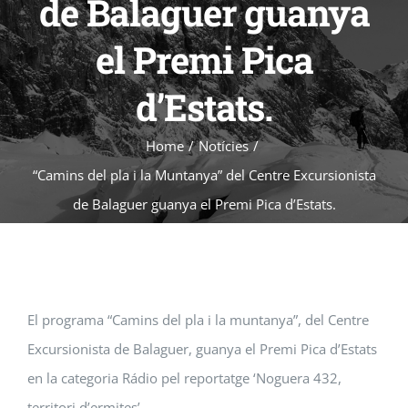
de Balaguer guanya
el Premi Pica
d’Estats.
Home
/
Notícies
/
“Camins del pla i la Muntanya” del Centre Excursionista
de Balaguer guanya el Premi Pica d’Estats.
El programa “Camins del pla i la muntanya”, del Centre
Excursionista de Balaguer, guanya el Premi Pica d’Estats
en la categoria Rádio pel reportatge ‘Noguera 432,
territori d’ermites’.