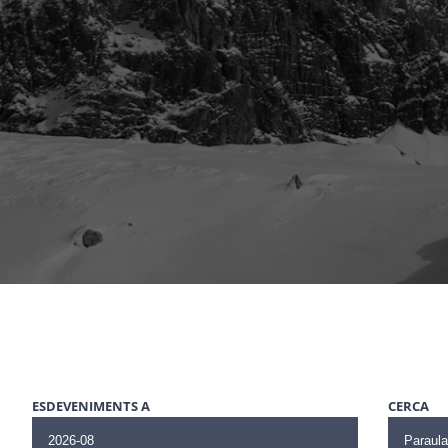
Esdeveniments
ESDEVENIMENTS A
CERCA
Search