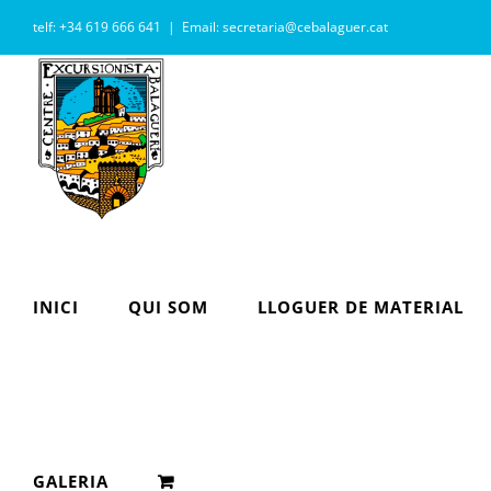
Skip
telf: +34 619 666 641
|
Email: secretaria@cebalaguer.cat
to
content
INICI
QUI SOM
LLOGUER DE MATERIAL
GALERIA