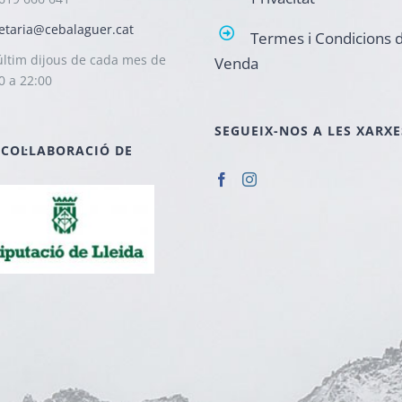
etaria@cebalaguer.cat
Termes i Condicions 
ltim dijous de cada mes de
Venda
0 a 22:00
SEGUEIX-NOS A LES XARXE
 COL·LABORACIÓ DE