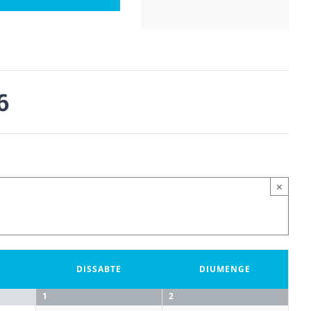
Views
Navigation
6
×
DISSABTE
DIUMENGE
1
2