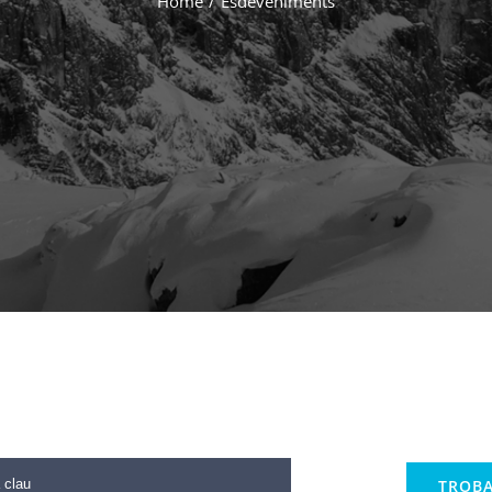
Home
/
Esdeveniments