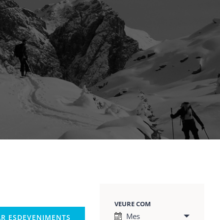
VEURE COM
Esdeveniment
Mes