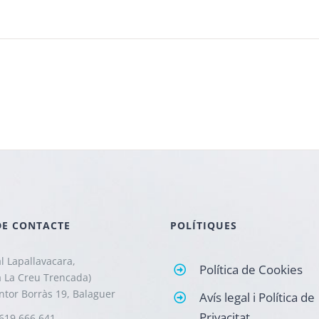
DE CONTACTE
POLÍTIQUES
l Lapallavacara,
Política de Cookies
a La Creu Trencada)
intor Borràs 19, Balaguer
Avís legal i Política de
Privacitat
619 666 641