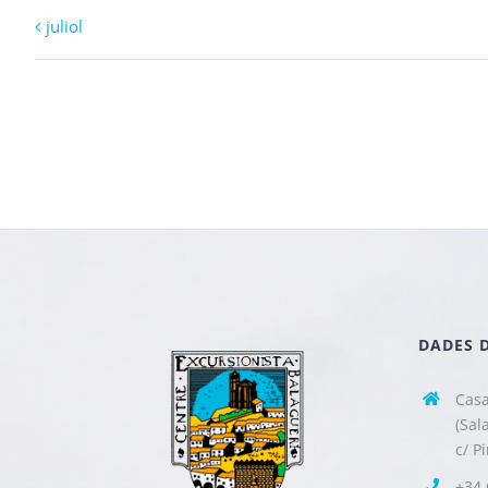
juliol
DADES 
Casa
(Sal
c/ P
+34 