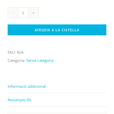
quantitat
de
AFEGEIX A LA CISTELLA
Parell
de
Raquetes
SKU:
N/A
de
Categoria:
Sense categoria
neu
Informació addicional
Ressenyes (0)