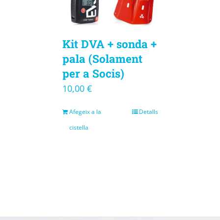
Kit DVA + sonda +
pala (Solament
per a Socis)
10,00
€
Afegeix a la
Detalls
cistella