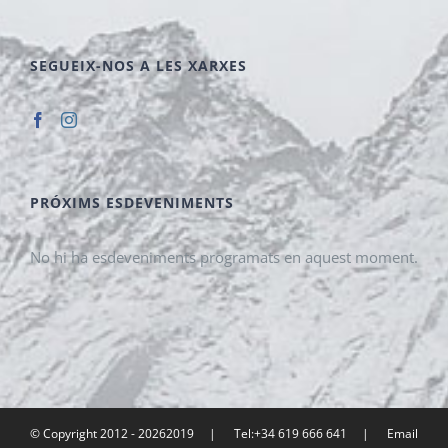
SEGUEIX-NOS A LES XARXES
PRÓXIMS ESDEVENIMENTS
No hi ha esdeveniments programats en aquest moment.
© Copyright 2012 -
20262019 | Tel:+34 619 666 641 | Email