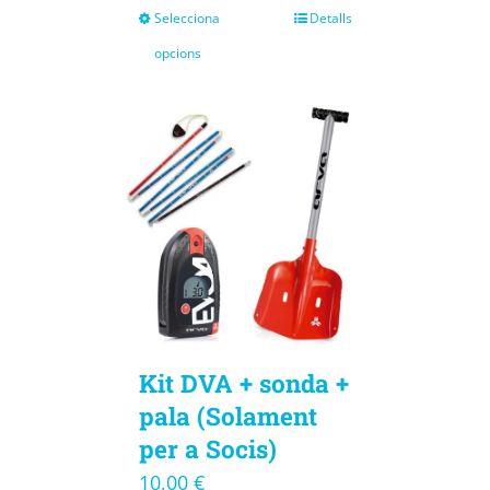
Selecciona
Detalls
opcions
Kit DVA + sonda +
pala (Solament
per a Socis)
10,00
€