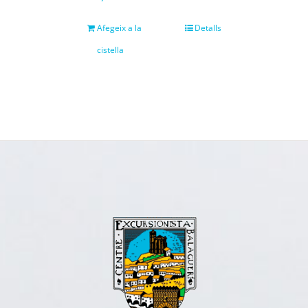
Afegeix a la
Detalls
cistella