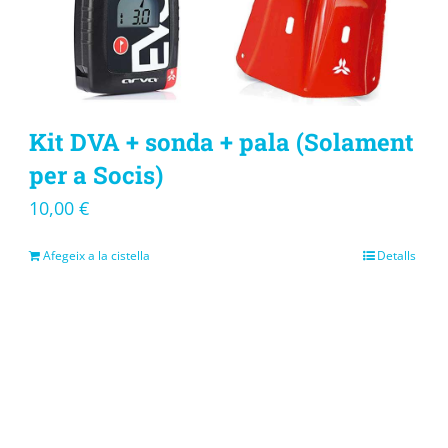
Kit DVA + sonda + pala (Solament
per a Socis)
10,00
€
Afegeix a la cistella
Detalls