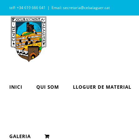
Skip
telf: +34 619 666 641
|
Email: secretaria@cebalaguer.cat
to
content
INICI
QUI SOM
LLOGUER DE MATERIAL
GALERIA