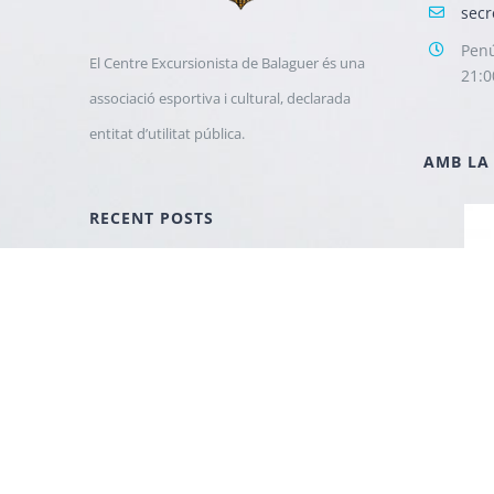
secr
Penú
El Centre Excursionista de Balaguer és una
21:0
associació esportiva i cultural, declarada
entitat d’utilitat pública.
AMB LA
RECENT POSTS
“Camins del pla i la Muntanya” del
Centre Excursionista de Balaguer
guanya el Premi Pica d’Estats.
febrer 6, 2023
EL CENTRE EXCURSIONISTA DE
BALAGUER ES SOLIDARITZA AMB EL