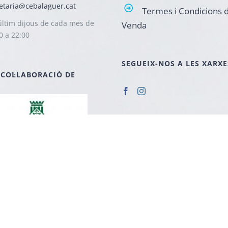
etaria@cebalaguer.cat
Termes i Condicions 
ltim dijous de cada mes de
Venda
0 a 22:00
SEGUEIX-NOS A LES XARXE
 COL·LABORACIÓ DE