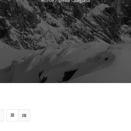
Home
/
Sense categoria