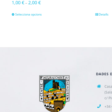
1,00
€
2,00
€
–
Selecciona opcions
Detalls
DADES 
Casa
(Sal
c/ P
+34 