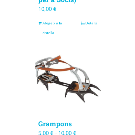
10,00
€
Afegeix a la
Detalls
cistella
Grampons
5,00
€
10,00
€
–