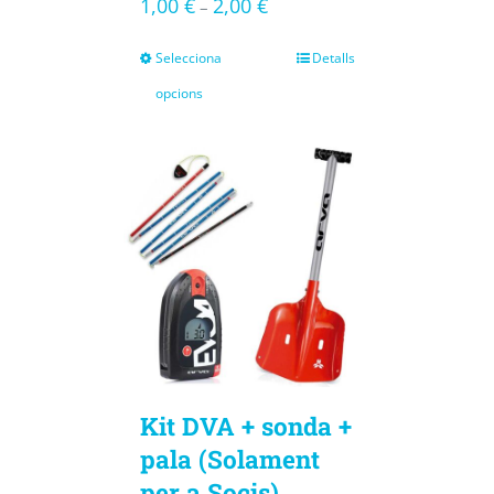
1,00
€
2,00
€
–
Selecciona
Detalls
opcions
Kit DVA + sonda +
pala (Solament
per a Socis)