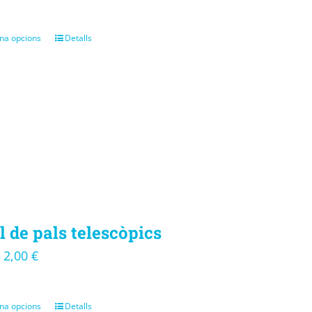
na opcions
Detalls
l de pals telescòpics
2,00
€
–
na opcions
Detalls