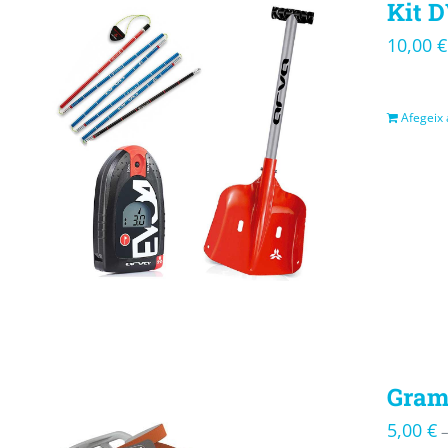
Kit D
10,00
€
Afegeix a
Gram
5,00
€