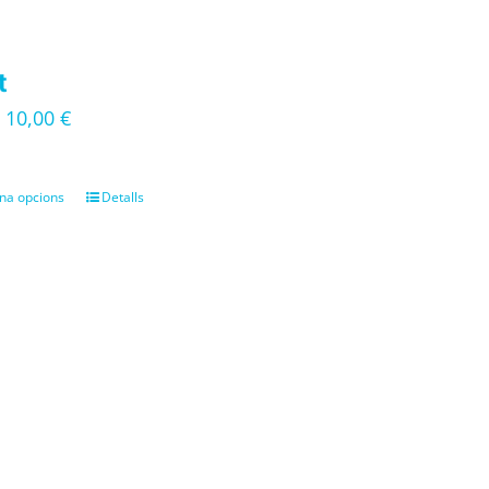
t
10,00
€
–
na opcions
Detalls