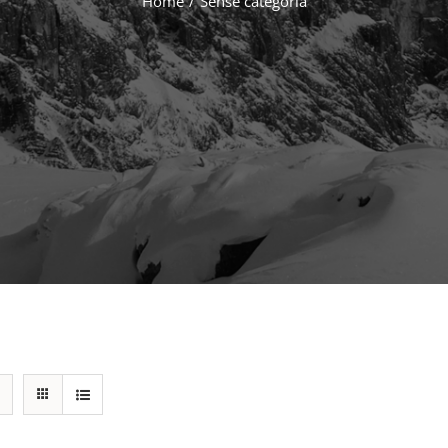
Home
/
Sense categoria