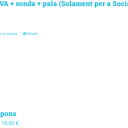
VA + sonda + pala (Solament per a Soci
 la cistella
Detalls
pons
10,00
€
–