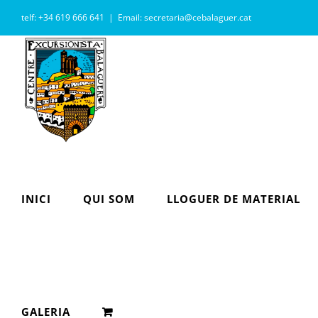
Skip
telf: +34 619 666 641
|
Email: secretaria@cebalaguer.cat
to
content
INICI
QUI SOM
LLOGUER DE MATERIAL
GALERIA