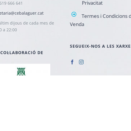
Privacitat
619 666 641
etaria@cebalaguer.cat
Termes i Condicions 
ltim dijous de cada mes de
Venda
0 a 22:00
SEGUEIX-NOS A LES XARXE
 COL·LABORACIÓ DE