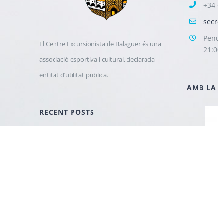
+34 
secr
Penú
El Centre Excursionista de Balaguer és una
21:0
associació esportiva i cultural, declarada
entitat d’utilitat pública.
AMB LA
RECENT POSTS
“Camins del pla i la Muntanya” del
Centre Excursionista de Balaguer
guanya el Premi Pica d’Estats.
febrer 6, 2023
EL CENTRE EXCURSIONISTA DE