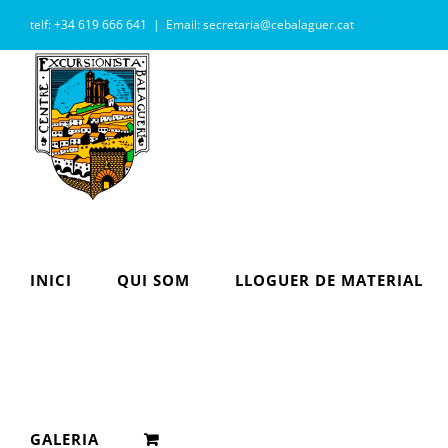
Skip
telf: +34 619 666 641
|
Email: secretaria@cebalaguer.cat
to
content
INICI
QUI SOM
LLOGUER DE MATERIAL
GALERIA