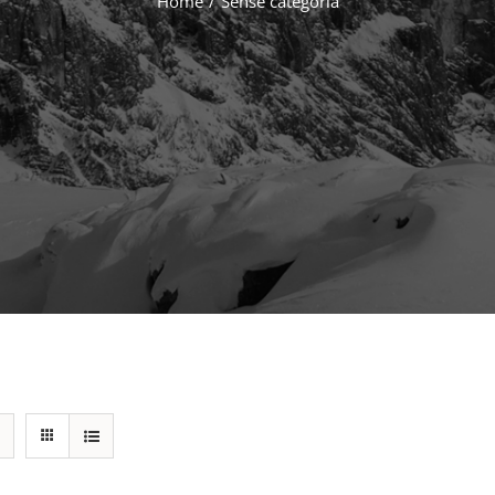
Home
/
Sense categoria