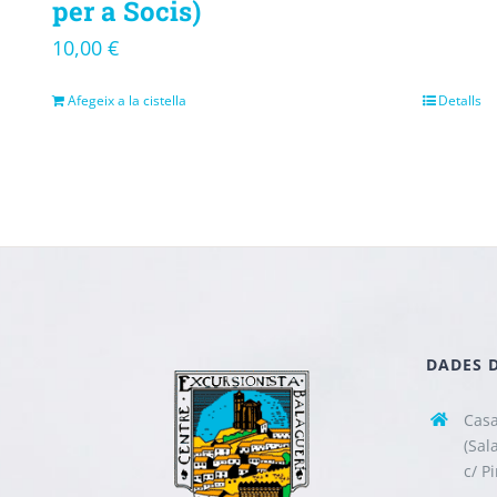
per a Socis)
10,00
€
Afegeix a la cistella
Detalls
DADES 
Casa
(Sal
c/ P