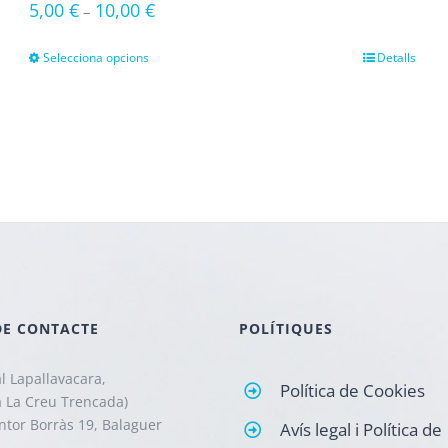
5,00
€
10,00
€
–
Selecciona opcions
Detalls
DE CONTACTE
POLÍTIQUES
l Lapallavacara,
Política de Cookies
a La Creu Trencada)
intor Borràs 19, Balaguer
Avís legal i Política de