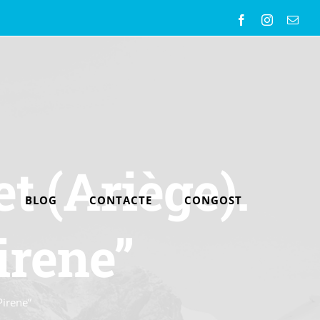
Facebook
Instagram
Emai
t (Ariège).
BLOG
CONTACTE
CONGOST
irene”
Pirene”