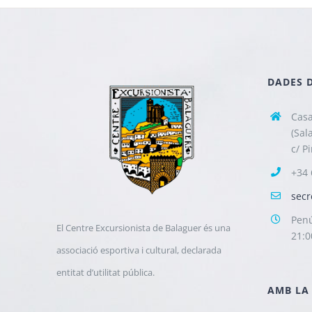
DADES 
Casa
(Sal
c/ P
+34 
secr
Penú
El Centre Excursionista de Balaguer és una
21:0
associació esportiva i cultural, declarada
entitat d’utilitat pública.
AMB LA