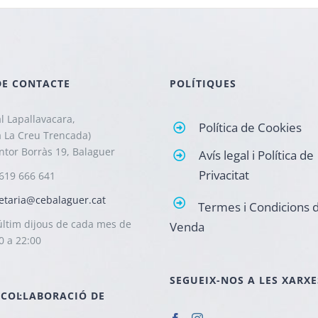
DE CONTACTE
POLÍTIQUES
l Lapallavacara,
Política de Cookies
a La Creu Trencada)
intor Borràs 19, Balaguer
Avís legal i Política de
Privacitat
619 666 641
etaria@cebalaguer.cat
Termes i Condicions 
ltim dijous de cada mes de
Venda
0 a 22:00
SEGUEIX-NOS A LES XARXE
 COL·LABORACIÓ DE