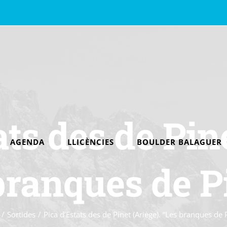
ats des de Pine
AGENDA
LLICÈNCIES
BOULDER BALAGUER
branques de P
/
Sortides
/
Pica d’Estats des de Pinet (Ariège). “Les branques de 