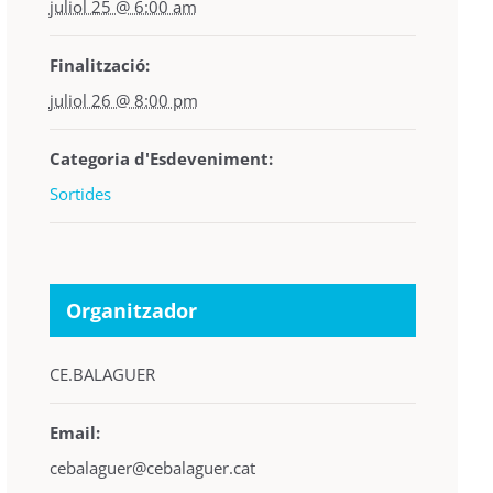
juliol 25 @ 6:00 am
Finalització:
juliol 26 @ 8:00 pm
Categoria d'Esdeveniment:
Sortides
Organitzador
CE.BALAGUER
Email:
cebalaguer@cebalaguer.cat