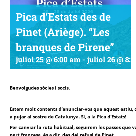
Pica d’Estats des de
Pinet (Ariège). “Les
branques de Pirene”
juliol 25 @ 6:00 am
-
juliol 26 @ 8:
Benvolgudes sòcies i socis,
Estem molt contents d’anunciar-vos que aquest estiu, 
a pujar al sostre de Catalunya. Sí, a la Pica d’Estats!
Per canviar la ruta habitual, seguirem les passes que 
part francesa, és a dir, des del refugi de Pinet.