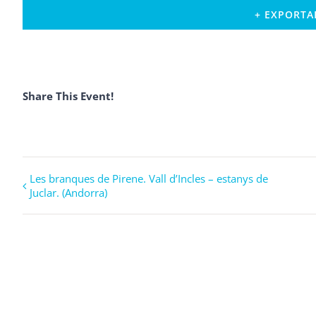
+ EXPORTA
Share This Event!
Navegació
Les branques de Pirene. Vall d’Incles – estanys de
Juclar. (Andorra)
d'Esdeveniment