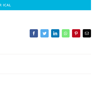
R ICAL
Facebook
Twitter
LinkedIn
Whatsapp
Pinterest
Email