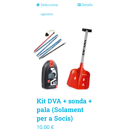
Selecciona
Detalls
opcions
Kit DVA + sonda +
pala (Solament
per a Socis)
10,00
€