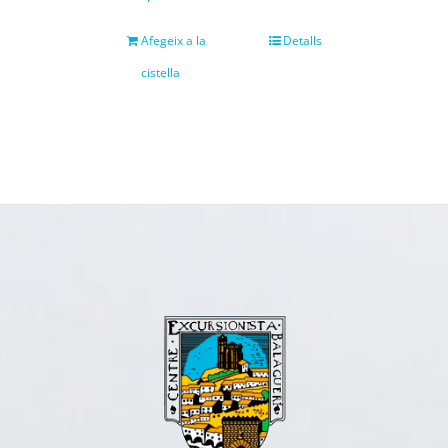
Afegeix a la
Detalls
cistella