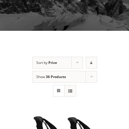
Sort by
Price
Show
36 Products