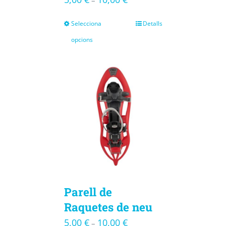
–
Selecciona
Detalls
opcions
Parell de
Raquetes de neu
5,00
€
10,00
€
–