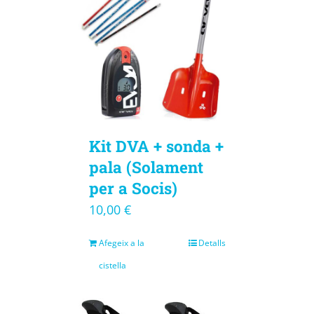
Kit DVA + sonda +
pala (Solament
per a Socis)
10,00
€
Afegeix a la
Detalls
cistella