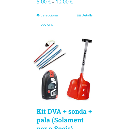
5,00
€
10,00
€
–
Selecciona
Detalls
opcions
Kit DVA + sonda +
pala (Solament
per a Socis)