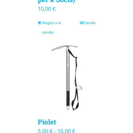
10,00
€
Afegeix a la
Detalls
cistella
Piolet
5,00
€
10,00
€
–