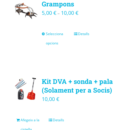
Grampons
5,00
€
10,00
€
–
Selecciona
Detalls
opcions
Kit DVA + sonda + pala
(Solament per a Socis)
10,00
€
Afegeix a la
Detalls
cistella