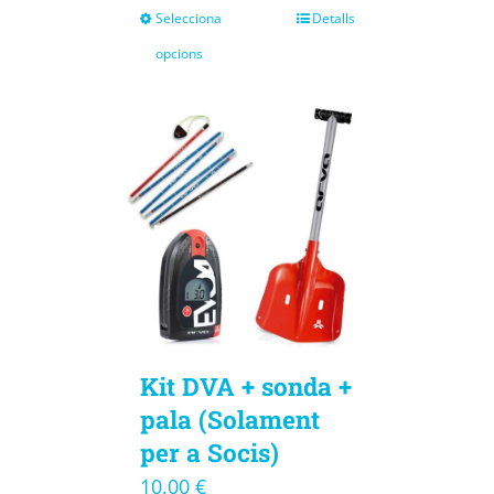
Selecciona
Detalls
opcions
Kit DVA + sonda +
pala (Solament
per a Socis)
10,00
€