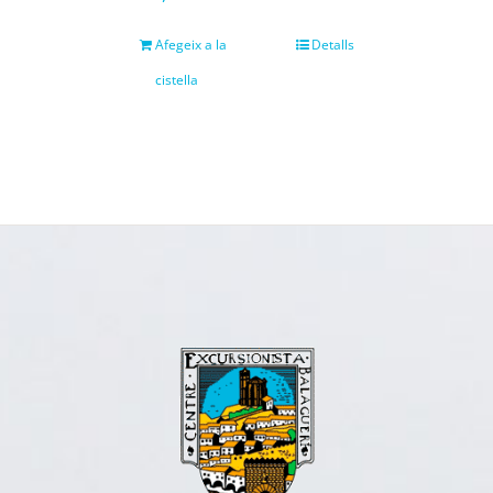
Afegeix a la
Detalls
cistella