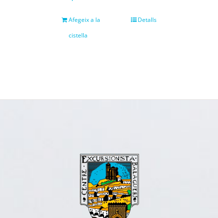
Afegeix a la
Detalls
cistella