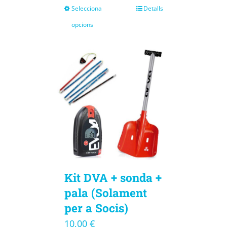
Selecciona
Detalls
opcions
Kit DVA + sonda +
pala (Solament
per a Socis)
10,00
€