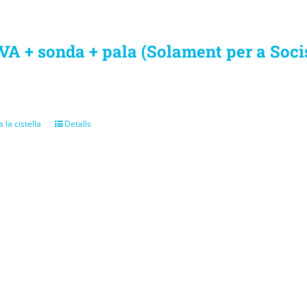
VA + sonda + pala (Solament per a Soci
 la cistella
Detalls