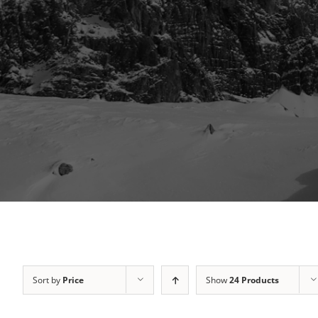
Sort by
Price
Show
24 Products