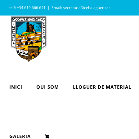
Skip
telf: +34 619 666 641
|
Email: secretaria@cebalaguer.cat
to
content
INICI
QUI SOM
LLOGUER DE MATERIAL
GALERIA