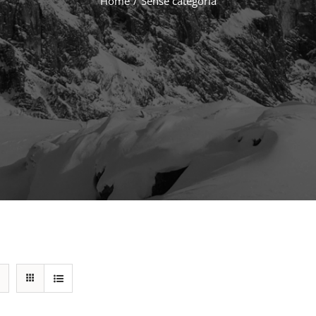
Home
/
Sense categoria