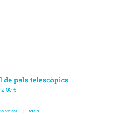
l de pals telescòpics
2,00
€
–
na opcions
Detalls