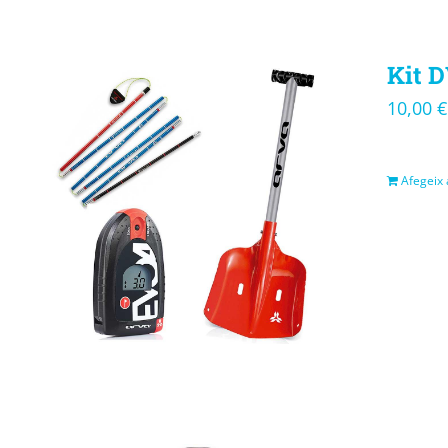
Kit D
10,00
€
Afegeix a