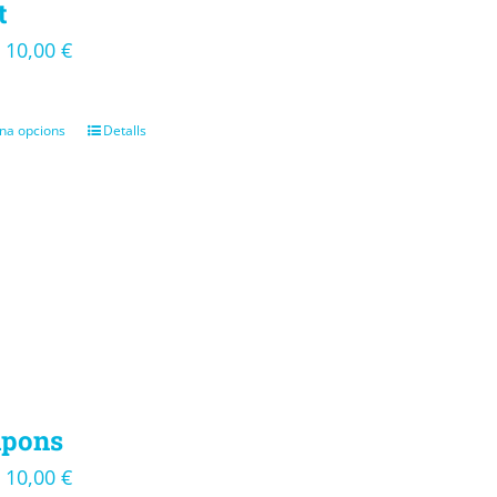
t
10,00
€
–
na opcions
Detalls
pons
10,00
€
–