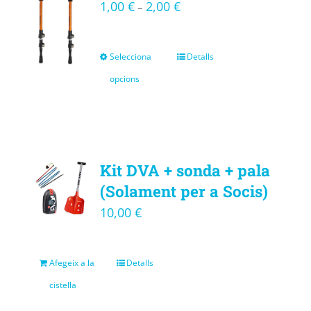
1,00
€
2,00
€
–
Selecciona
Detalls
opcions
Kit DVA + sonda + pala
(Solament per a Socis)
10,00
€
Afegeix a la
Detalls
cistella