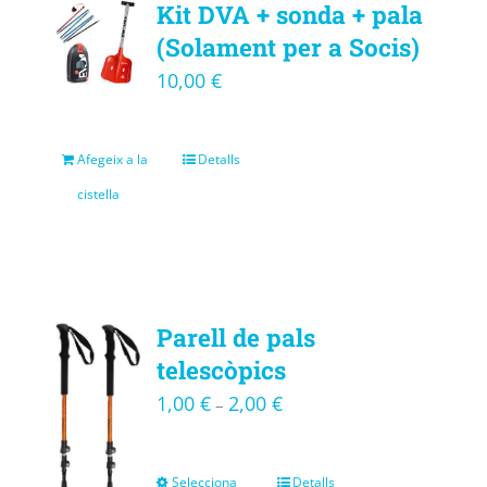
Kit DVA + sonda + pala
(Solament per a Socis)
10,00
€
Afegeix a la
Detalls
cistella
Parell de pals
telescòpics
1,00
€
2,00
€
–
Selecciona
Detalls