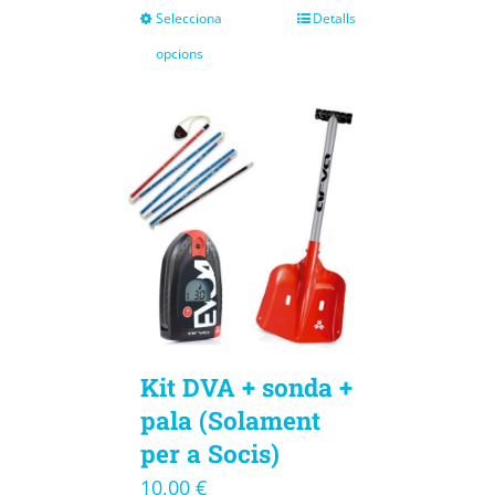
Selecciona
Detalls
opcions
Kit DVA + sonda +
pala (Solament
per a Socis)
10,00
€