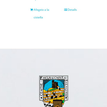
Afegeix a la
Detalls
cistella