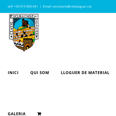
Skip
telf: +34 619 666 641
|
Email: secretaria@cebalaguer.cat
to
content
INICI
QUI SOM
LLOGUER DE MATERIAL
GALERIA