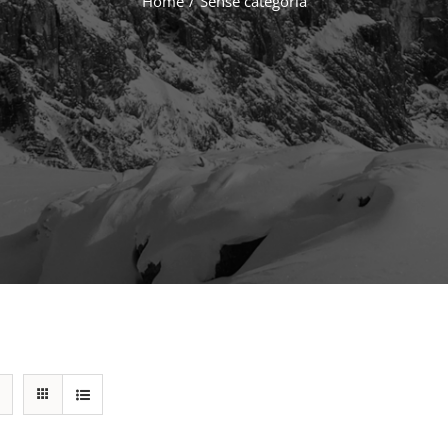
Home
/
Sense categoria