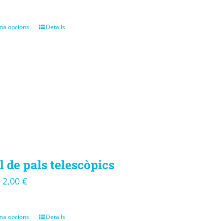
na opcions
Detalls
l de pals telescòpics
2,00
€
–
na opcions
Detalls