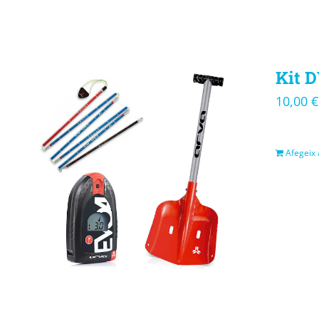
Kit D
10,00
€
Afegeix a