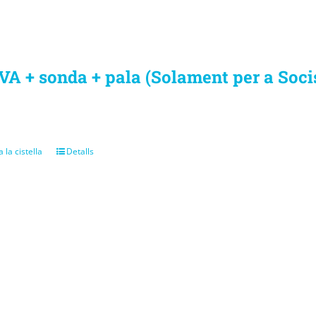
VA + sonda + pala (Solament per a Soci
 la cistella
Detalls