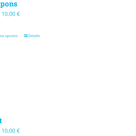
pons
10,00
€
–
na opcions
Detalls
t
10,00
€
–