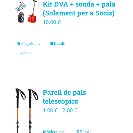
Kit DVA + sonda + pala
(Solament per a Socis)
10,00
€
Afegeix a la
Detalls
cistella
Parell de pals
telescòpics
1,00
€
2,00
€
–
Selecciona
Detalls